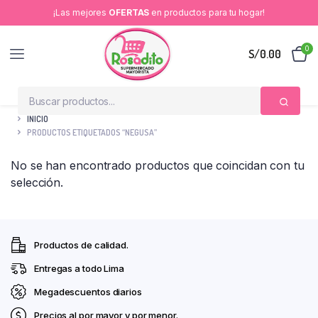
¡Las mejores
OFERTAS
en productos para tu hogar!
0
S/
0.00
INICIO
PRODUCTOS ETIQUETADOS “NEGUSA”
No se han encontrado productos que coincidan con tu
selección.
Productos de calidad.
Entregas a todo Lima
Megadescuentos diarios
Precios al por mayor y por menor.