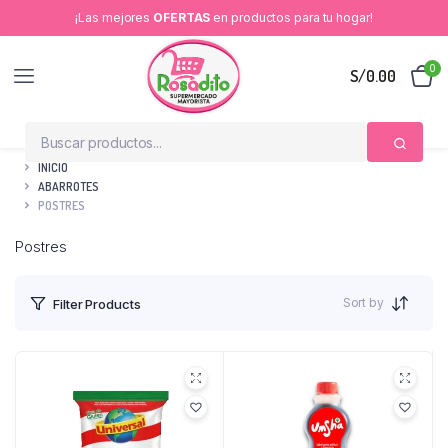
¡Las mejores
OFERTAS
en productos para tu hogar!
0
S/
0.00
INICIO
ABARROTES
POSTRES
Postres
Sort by
Filter Products