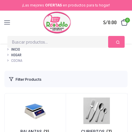
¡Las mejores
OFERTAS
en productos para tu hogar!
0
S/
0.00
INICIO
HOGAR
COCINA
Filter Products
BALANZAS
(3)
CUBIERTOS
(7)