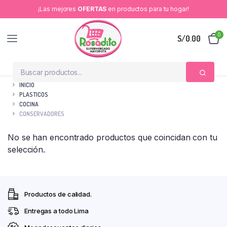
¡Las mejores
OFERTAS
en productos para tu hogar!
0
S/
0.00
INICIO
PLASTICOS
COCINA
CONSERVADORES
No se han encontrado productos que coincidan con tu
selección.
Productos de calidad.
Entregas a todo Lima