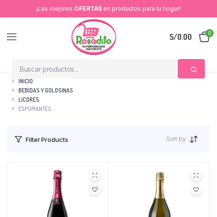
¡Las mejores
OFERTAS
en productos para tu hogar!
0
S/
0.00
INICIO
BEBIDAS Y GOLOSINAS
LICORES
ESPUMANTES
Sort by
Filter Products