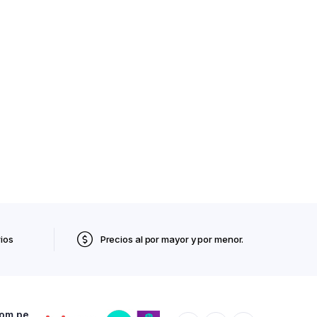
ios
Precios al por mayor y por menor.
com.pe