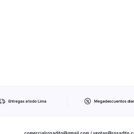
Entregas a todo Lima
Megadescuentos diar
comercialrosadito@gmail.com / ventas@rosadito.