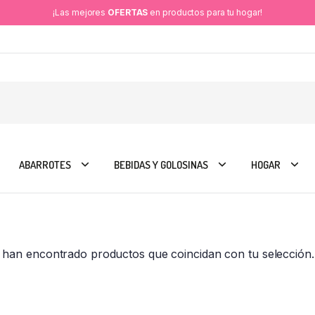
¡Las mejores
OFERTAS
en productos para tu hogar!
ABARROTES
BEBIDAS Y GOLOSINAS
HOGAR
 han encontrado productos que coincidan con tu selección.