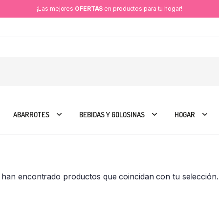
¡Las mejores
OFERTAS
en productos para tu hogar!
ABARROTES
BEBIDAS Y GOLOSINAS
HOGAR
 han encontrado productos que coincidan con tu selección.