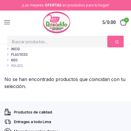
¡Las mejores
OFERTAS
en productos para tu hogar!
0
S/
0.00
INICIO
PLASTICOS
KIDS
MOLDES
No se han encontrado productos que coincidan con tu
selección.
Productos de calidad.
Entregas a todo Lima