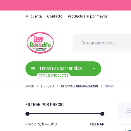
Mi cuenta
Contacto
Productos al por mayor
TODAS LAS CATEGORÍAS
TOTAL 803 PRODUCTOS
INICIO
LIBRERÍA
OFICINA Y ORGANIZACIÓN
MICAS
FILTRAR POR PRECIO
Precio:
S/0
—
S/10
FILTRAR
Precio
Precio