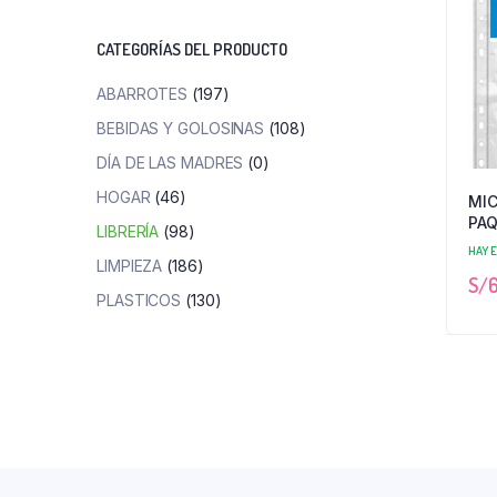
mínimo
máximo
CATEGORÍAS DEL PRODUCTO
ABARROTES
(197)
BEBIDAS Y GOLOSINAS
(108)
DÍA DE LAS MADRES
(0)
HOGAR
(46)
MI
PAQ
LIBRERÍA
(98)
HAY 
LIMPIEZA
(186)
S/
6
PLASTICOS
(130)