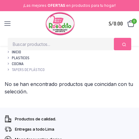
¡Las mejores
OFERTAS
en productos para tu hogar!
0
S/
0.00
INICIO
PLASTICOS
COCINA
TAPERS DE PLÁSTICO
No se han encontrado productos que coincidan con tu
selección.
Productos de calidad.
Entregas a todo Lima