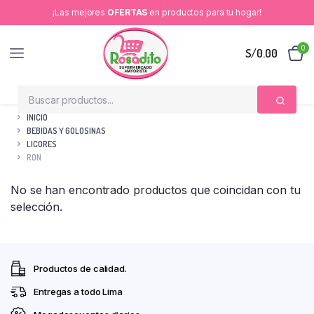
¡Las mejores
OFERTAS
en productos para tu hogar!
0
S/
0.00
INICIO
BEBIDAS Y GOLOSINAS
LICORES
RON
No se han encontrado productos que coincidan con tu
selección.
Productos de calidad.
Entregas a todo Lima