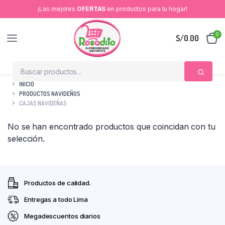
¡Las mejores
OFERTAS
en productos para tu hogar!
0
S/
0.00
INICIO
PRODUCTOS NAVIDEÑOS
CAJAS NAVIDEÑAS
No se han encontrado productos que coincidan con tu
selección.
Productos de calidad.
Entregas a todo Lima
Megadescuentos diarios