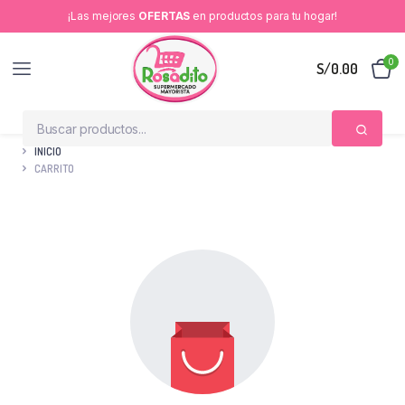
¡Las mejores
OFERTAS
en productos para tu hogar!
0
S/
0.00
INICIO
CARRITO