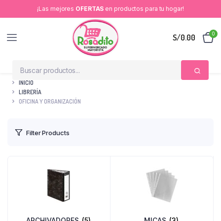
¡Las mejores
OFERTAS
en productos para tu hogar!
0
S/
0.00
INICIO
LIBRERÍA
OFICINA Y ORGANIZACIÓN
Filter Products
ARCHIVADORES
(5)
MICAS
(3)