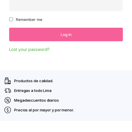
Tus 
mejo
Remember me
cuen
priv
Log in
Lost your password?
Productos de calidad.
Entregas a todo Lima
Megadescuentos diarios
Precios al por mayor y por menor.