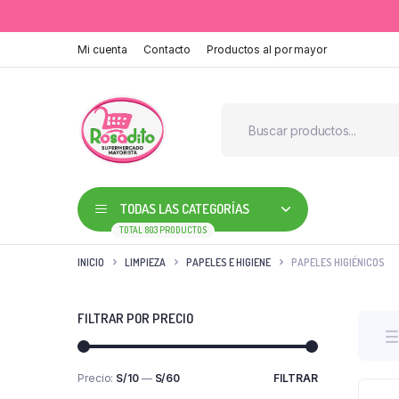
Mi cuenta
Contacto
Productos al por mayor
TODAS LAS CATEGORÍAS
TOTAL 803 PRODUCTOS
INICIO
LIMPIEZA
PAPELES E HIGIENE
PAPELES HIGIÉNICOS
FILTRAR POR PRECIO
Precio:
S/10
—
S/60
FILTRAR
Precio
Precio