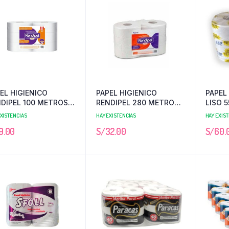
EL HIGIENICO
PAPEL HIGIENICO
PAPEL
DIPEL 100 METROS X
RENDIPEL 280 METROS
LISO 5
X 6
ROLLO
EXISTENCIAS
HAY EXISTENCIAS
HAY EXIS
9.00
S/
32.00
S/
60.