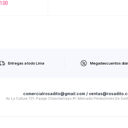
1.00
Entregas a todo Lima
Megadescuentos diar
comercialrosadito@gmail.com / ventas@rosadito.
Av. La Cultura 701. Pasaje Chanchamayo #1. Mercado Productores De Santa