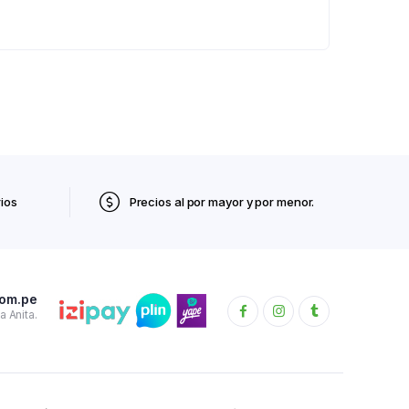
ios
Precios al por mayor y por menor.
com.pe
 Anita.