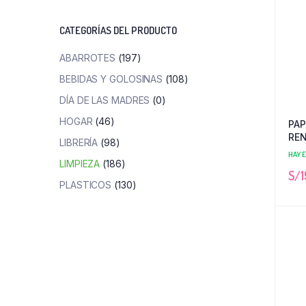
mínimo
máximo
CATEGORÍAS DEL PRODUCTO
ABARROTES
(197)
BEBIDAS Y GOLOSINAS
(108)
DÍA DE LAS MADRES
(0)
HOGAR
(46)
PAP
REN
LIBRERÍA
(98)
6
HAY 
LIMPIEZA
(186)
S/
1
PLASTICOS
(130)