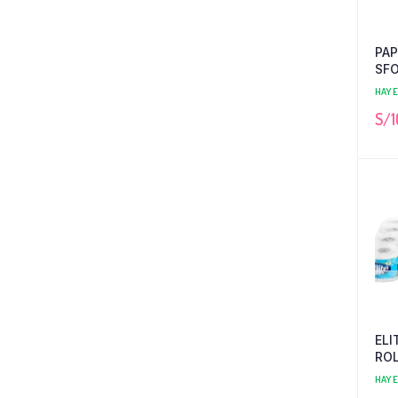
PAP
SFO
HAY 
S/
1
ELI
RO
HAY 