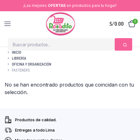
¡Las mejores
OFERTAS
en productos para tu hogar!
0
S/
0.00
INICIO
LIBRERÍA
OFICINA Y ORGANIZACIÓN
FASTENERS
No se han encontrado productos que coincidan con tu
selección.
Productos de calidad.
Entregas a todo Lima