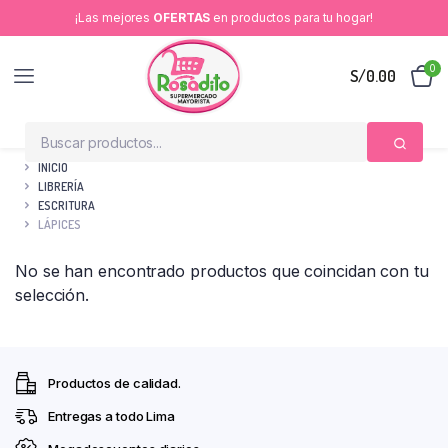
¡Las mejores
OFERTAS
en productos para tu hogar!
0
S/
0.00
INICIO
LIBRERÍA
ESCRITURA
LÁPICES
No se han encontrado productos que coincidan con tu
selección.
Productos de calidad.
Entregas a todo Lima