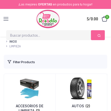
¡Las mejores
OFERTAS
en productos para tu hogar!
0
S/
0.00
INICIO
LIMPIEZA
Filter Products
ACCESORIOS DE
AUTOS
(2)
LIMPIEZA
(1)