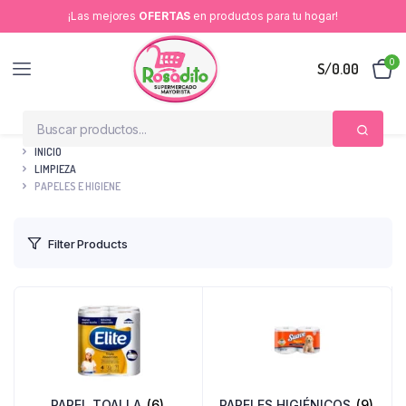
¡Las mejores
OFERTAS
en productos para tu hogar!
0
S/
0.00
INICIO
LIMPIEZA
PAPELES E HIGIENE
Filter Products
PAPEL TOALLA
(6)
PAPELES HIGIÉNICOS
(9)