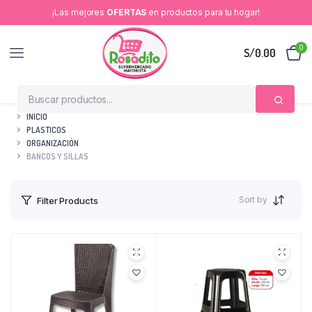
¡Las mejores
OFERTAS
en productos para tu hogar!
0
S/
0.00
INICIO
PLASTICOS
ORGANIZACIÓN
BANCOS Y SILLAS
Sort by
Filter Products