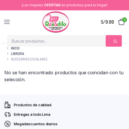
¡Las mejores
OFERTAS
en productos para tu hogar!
0
S/
0.00
INICIO
LIBRERÍA
ACCESORIOS ESCOLARES
No se han encontrado productos que coincidan con tu
selección.
Productos de calidad.
Entregas a todo Lima
Megadescuentos diarios