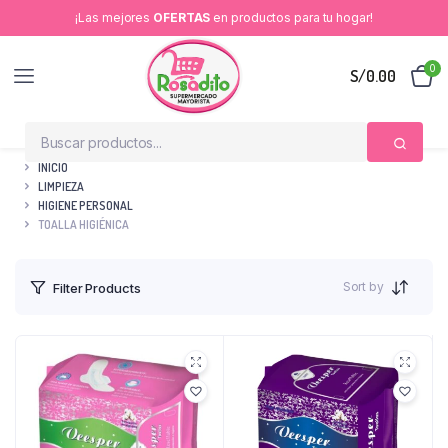
¡Las mejores
OFERTAS
en productos para tu hogar!
0
S/
0.00
INICIO
LIMPIEZA
HIGIENE PERSONAL
TOALLA HIGIÉNICA
Sort by
Filter Products