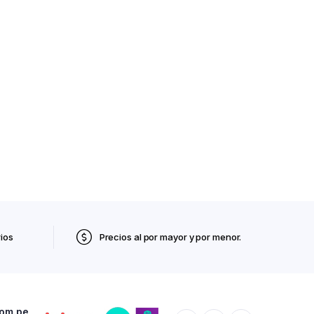
ios
Precios al por mayor y por menor.
com.pe