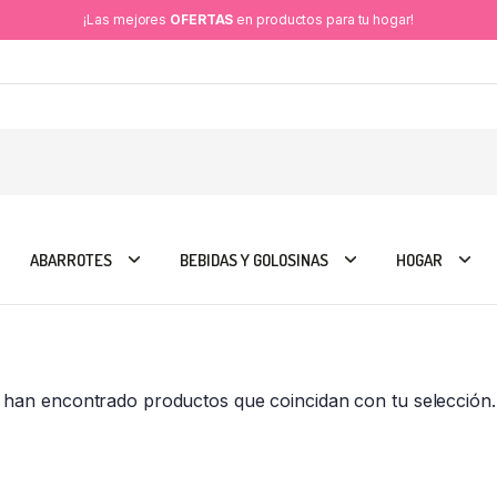
¡Las mejores
OFERTAS
en productos para tu hogar!
ABARROTES
BEBIDAS Y GOLOSINAS
HOGAR
 han encontrado productos que coincidan con tu selección.