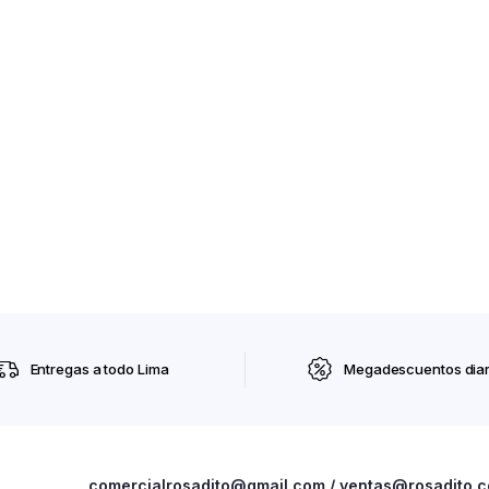
Entregas a todo Lima
Megadescuentos diar
comercialrosadito@gmail.com / ventas@rosadito.