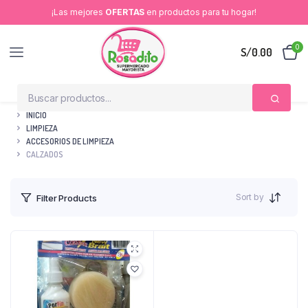
¡Las mejores
OFERTAS
en productos para tu hogar!
0
S/
0.00
INICIO
LIMPIEZA
ACCESORIOS DE LIMPIEZA
CALZADOS
Sort by
Filter Products