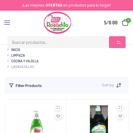
¡Las mejores
OFERTAS
en productos para tu hogar!
0
S/
0.00
INICIO
LIMPIEZA
COCINA Y VAJILLA
LAVAVAJILLAS
Sort by
Filter Products