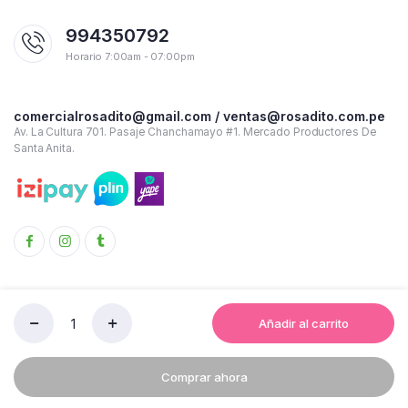
994350792
Horario 7:00am - 07:00pm
comercialrosadito@gmail.com / ventas@rosadito.com.pe
Av. La Cultura 701. Pasaje Chanchamayo #1. Mercado Productores De
Santa Anita.
Añadir al carrito
LAVAVAJILLA
Copyright 2023 © Rosadito - Todos los derechos reservados
LIQUIDO
C/DISPENSADOR
Términos y condiciones de uso
Política de Privacidad
Comprar ahora
TAZZ
LT