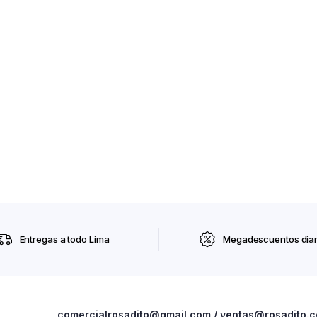
Entregas a todo Lima
Megadescuentos diar
comercialrosadito@gmail.com / ventas@rosadito.