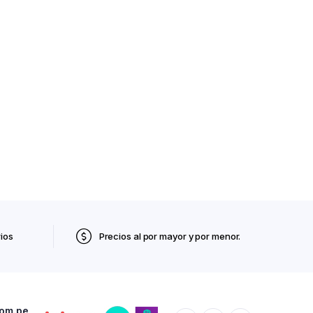
ios
Precios al por mayor y por menor.
com.pe