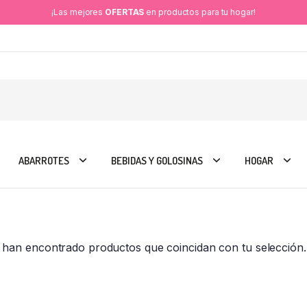
¡Las mejores
OFERTAS
en productos para tu hogar!
ABARROTES
BEBIDAS Y GOLOSINAS
HOGAR
 han encontrado productos que coincidan con tu selección.