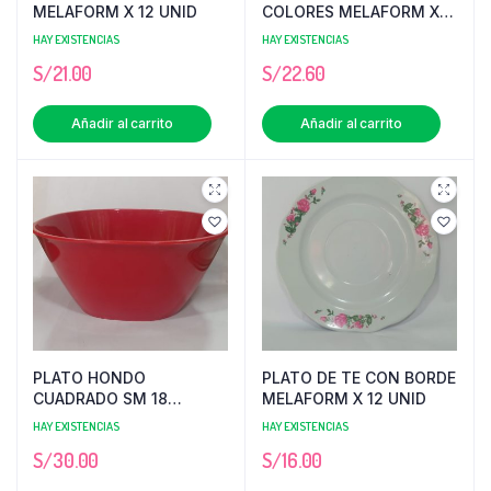
MELAFORM X 12 UNID
COLORES MELAFORM X
12 UNID
HAY EXISTENCIAS
HAY EXISTENCIAS
S/
21.00
S/
22.60
Añadir al carrito
Añadir al carrito
PLATO HONDO
PLATO DE TE CON BORDE
CUADRADO SM 18
MELAFORM X 12 UNID
COLORES MELAFORM X
HAY EXISTENCIAS
HAY EXISTENCIAS
12 UND
S/
30.00
S/
16.00