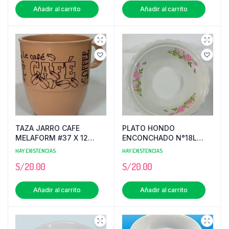
Añadir al carrito
Añadir al carrito
TAZA JARRO CAFE
PLATO HONDO
MELAFORM #37 X 12
ENCONCHADO N°18L
UNID
MELAFORM X 12 UNID
HAY EXISTENCIAS
HAY EXISTENCIAS
S/
20.00
S/
20.00
Añadir al carrito
Añadir al carrito