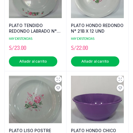
PLATO TENDIDO
PLATO HONDO REDONDO
REDONDO LABRADO N°
N° 21B X 12 UND
23M MELAFORM
HAY EXISTENCIAS
HAY EXISTENCIAS
S/
23.00
S/
22.00
Añadir al carrito
Añadir al carrito
PLATO LISO POSTRE
PLATO HONDO CHICO