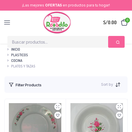
¡Las mejores
OFERTAS
en productos para tu hogar!
0
S/
0.00
INICIO
PLASTICOS
COCINA
PLATOS Y TAZAS
Sort by
Filter Products