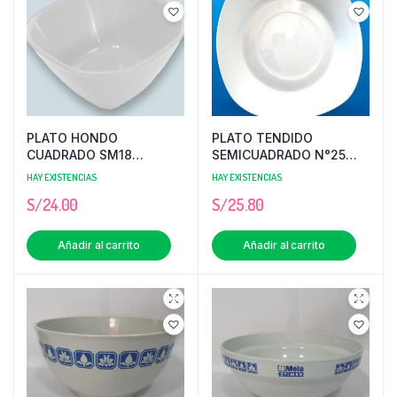
PLATO HONDO
PLATO TENDIDO
CUADRADO SM18
SEMICUADRADO N°25
BLANCO MELAFORM X 12
MELAFORM X 12 UND
HAY EXISTENCIAS
HAY EXISTENCIAS
UNID
S/
24.00
S/
25.80
Añadir al carrito
Añadir al carrito