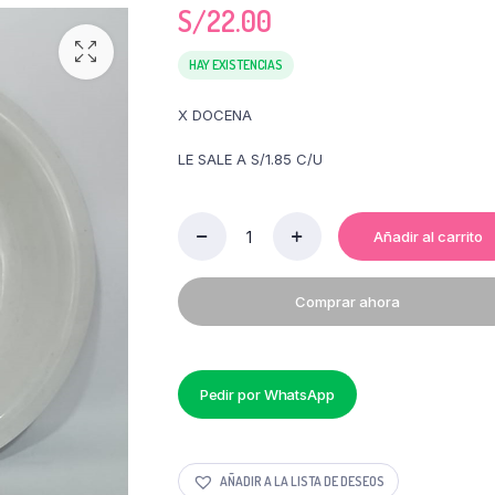
S/
22.00
HAY EXISTENCIAS
X DOCENA
LE SALE A S/1.85 C/U
Añadir al carrito
PLATO
HONDO
REDONDO
Comprar ahora
N°
21B
X
12
UND
Pedir por WhatsApp
quantity
AÑADIR A LA LISTA DE DESEOS