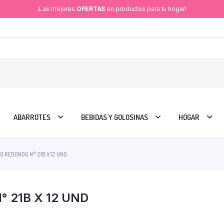
¡Las mejores
OFERTAS
en productos para tu hogar!
ABARROTES
BEBIDAS Y GOLOSINAS
HOGAR
 REDONDO N° 21B X 12 UND
 21B X 12 UND