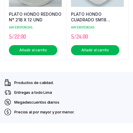
PLATO HONDO REDONDO
PLATO HONDO
N° 21B X 12 UND
CUADRADO SM18
BLANCO MELAFORM X 12
HAY EXISTENCIAS
HAY EXISTENCIAS
UNID
S/
22.00
S/
24.00
Añadir al carrito
Añadir al carrito
Productos de calidad.
Entregas a todo Lima
Megadescuentos diarios
Precios al por mayor y por menor.