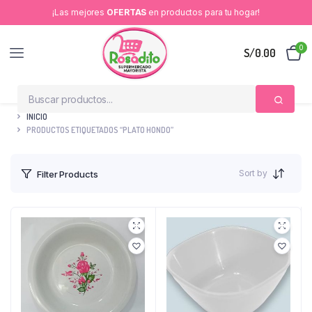
¡Las mejores
OFERTAS
en productos para tu hogar!
0
S/
0.00
INICIO
PRODUCTOS ETIQUETADOS “PLATO HONDO”
Sort by
Filter Products