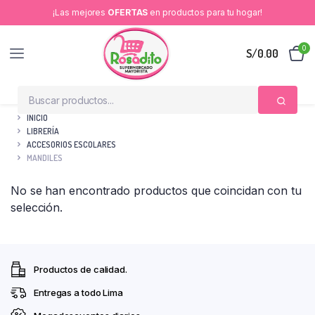
¡Las mejores
OFERTAS
en productos para tu hogar!
0
S/
0.00
INICIO
LIBRERÍA
ACCESORIOS ESCOLARES
MANDILES
No se han encontrado productos que coincidan con tu
selección.
Productos de calidad.
Entregas a todo Lima