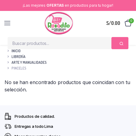
¡Las mejores
OFERTAS
en productos para tu hogar!
0
S/
0.00
INICIO
LIBRERÍA
ARTE Y MANUALIDADES
PINCELES
No se han encontrado productos que coincidan con tu
selección.
Productos de calidad.
Entregas a todo Lima