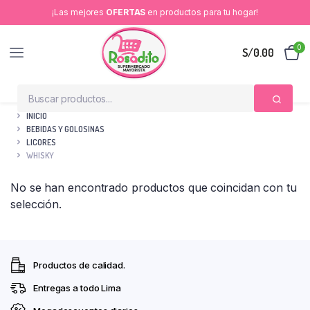
¡Las mejores
OFERTAS
en productos para tu hogar!
0
S/
0.00
INICIO
BEBIDAS Y GOLOSINAS
LICORES
WHISKY
No se han encontrado productos que coincidan con tu
selección.
Productos de calidad.
Entregas a todo Lima