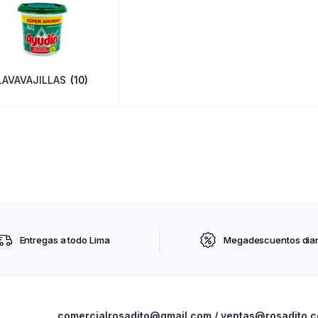
LAVAVAJILLAS
(10)
Entregas a todo Lima
Megadescuentos diar
comercialrosadito@gmail.com / ventas@rosadito.