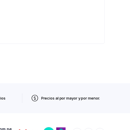
ios
Precios al por mayor y por menor.
com.pe