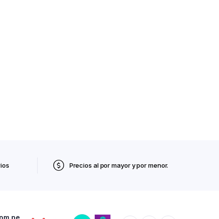
ios
Precios al por mayor y por menor.
com.pe