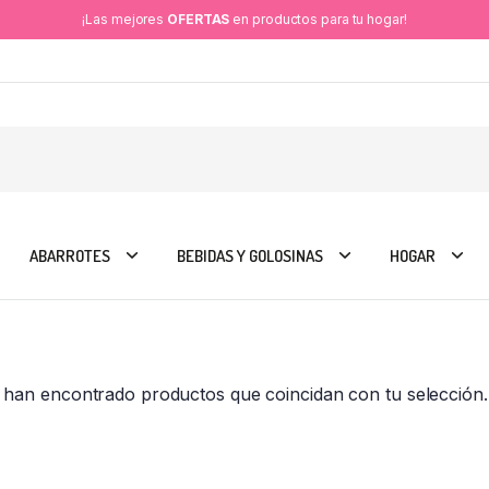
¡Las mejores
OFERTAS
en productos para tu hogar!
ABARROTES
BEBIDAS Y GOLOSINAS
HOGAR
 han encontrado productos que coincidan con tu selección.