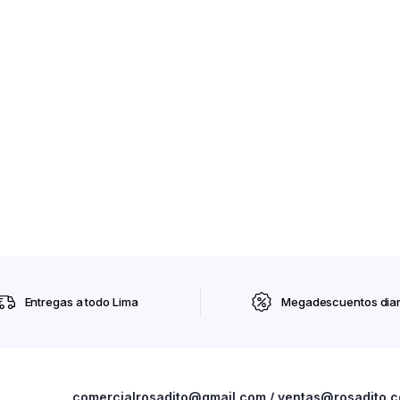
Entregas a todo Lima
Megadescuentos diar
comercialrosadito@gmail.com / ventas@rosadito.