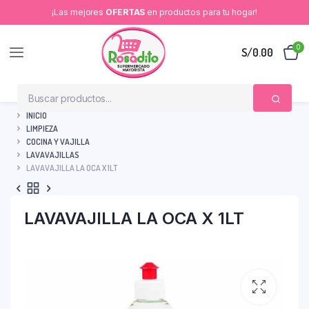
¡Las mejores
OFERTAS
en productos para tu hogar!
0
S/
0.00
INICIO
LIMPIEZA
COCINA Y VAJILLA
LAVAVAJILLAS
LAVAVAJILLA LA OCA X 1LT
LAVAVAJILLA LA OCA X 1LT