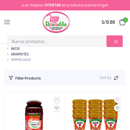
¡Las mejores
OFERTAS
en productos para tu hogar!
0
S/
0.00
INICIO
ABARROTES
MERMELADAS
Sort by
Filter Products