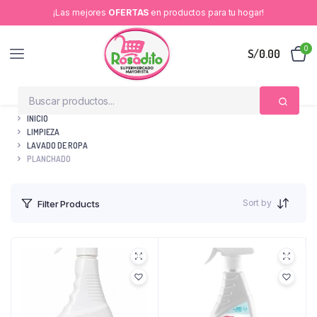
¡Las mejores
OFERTAS
en productos para tu hogar!
0
S/
0.00
INICIO
LIMPIEZA
LAVADO DE ROPA
PLANCHADO
Sort by
Filter Products