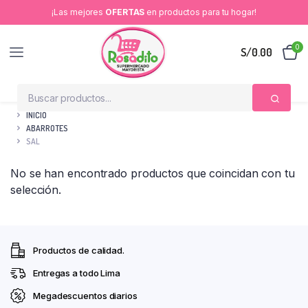
¡Las mejores
OFERTAS
en productos para tu hogar!
0
S/
0.00
INICIO
ABARROTES
SAL
No se han encontrado productos que coincidan con tu
selección.
Productos de calidad.
Entregas a todo Lima
Megadescuentos diarios