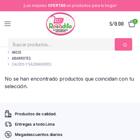
¡Las mejores
OFERTAS
en productos para tu hogar!
0
S/
0.00
INICIO
ABARROTES
CALDOS Y SAZONADORES
No se han encontrado productos que coincidan con tu
selección.
Productos de calidad.
Entregas a todo Lima
Megadescuentos diarios