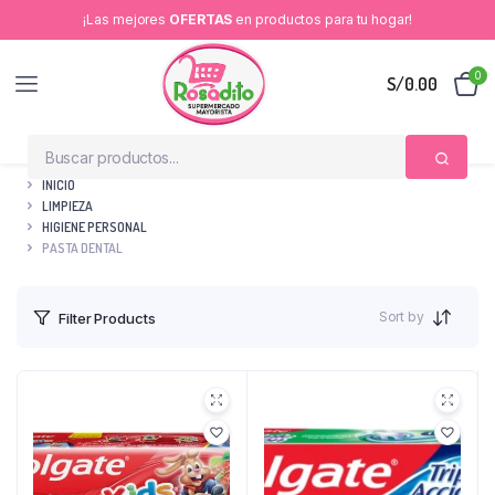
¡Las mejores
OFERTAS
en productos para tu hogar!
0
S/
0.00
INICIO
LIMPIEZA
HIGIENE PERSONAL
PASTA DENTAL
Sort by
Filter Products