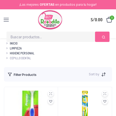
¡Las mejores
OFERTAS
en productos para tu hogar!
0
S/
0.00
INICIO
LIMPIEZA
HIGIENE PERSONAL
CEPILLO DENTAL
Sort by
Filter Products