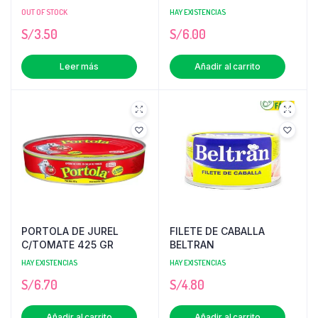
OUT OF STOCK
HAY EXISTENCIAS
S/
3.50
S/
6.00
Leer más
Añadir al carrito
PORTOLA DE JUREL
FILETE DE CABALLA
C/TOMATE 425 GR
BELTRAN
HAY EXISTENCIAS
HAY EXISTENCIAS
S/
6.70
S/
4.80
Añadir al carrito
Añadir al carrito