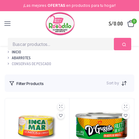
¡Las mejores
OFERTAS
en productos para tu hogar!
0
S/
0.00
INICIO
ABARROTES
CONSERVAS DE PESCADO
Sort by
Filter Products