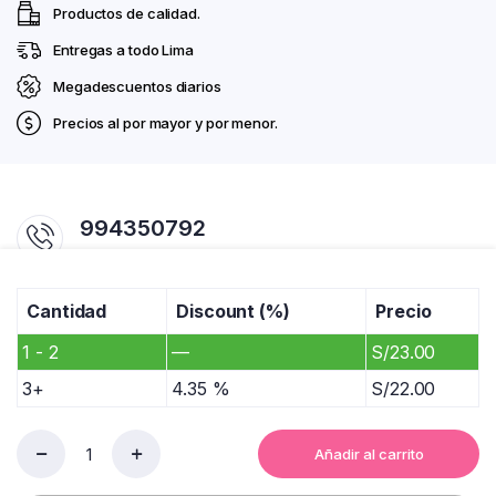
Productos de calidad.
Entregas a todo Lima
Megadescuentos diarios
Precios al por mayor y por menor.
994350792
Horario 7:00am - 07:00pm
Cantidad
Discount (%)
Precio
comercialrosadito@gmail.com / ventas@rosadito.com.pe
Av. La Cultura 701. Pasaje Chanchamayo #1. Mercado Productores De
1 - 2
—
S/
23.00
Santa Anita.
3+
4.35 %
S/
22.00
Añadir al carrito
SILLA
BLANCA