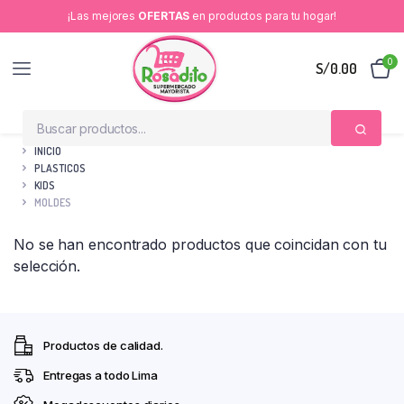
¡Las mejores
OFERTAS
en productos para tu hogar!
0
S/
0.00
INICIO
PLASTICOS
KIDS
MOLDES
No se han encontrado productos que coincidan con tu
selección.
Productos de calidad.
Entregas a todo Lima