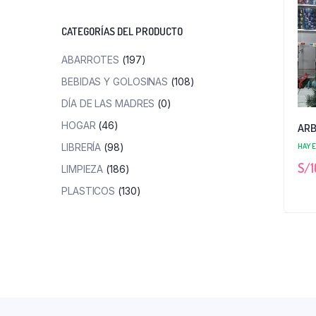
mínimo
máximo
CATEGORÍAS DEL PRODUCTO
ABARROTES
(197)
BEBIDAS Y GOLOSINAS
(108)
DÍA DE LAS MADRES
(0)
HOGAR
(46)
ARB
HAY 
LIBRERÍA
(98)
S/
1
LIMPIEZA
(186)
PLASTICOS
(130)