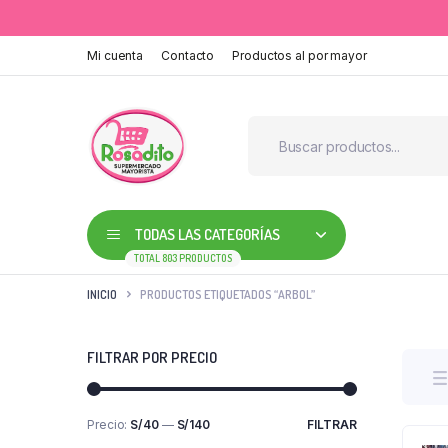
Mi cuenta
Contacto
Productos al por mayor
TODAS LAS CATEGORÍAS
TOTAL 803 PRODUCTOS
INICIO
PRODUCTOS ETIQUETADOS “ARBOL”
FILTRAR POR PRECIO
Precio:
S/40
—
S/140
FILTRAR
Precio
Precio