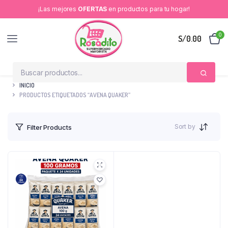
¡Las mejores
OFERTAS
en productos para tu hogar!
0
S/
0.00
INICIO
PRODUCTOS ETIQUETADOS “AVENA QUAKER”
Sort by
Filter Products