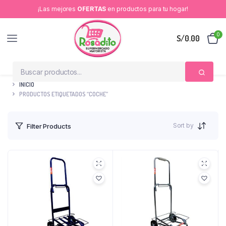
¡Las mejores
OFERTAS
en productos para tu hogar!
0
S/
0.00
INICIO
PRODUCTOS ETIQUETADOS “COCHE”
Sort by
Filter Products