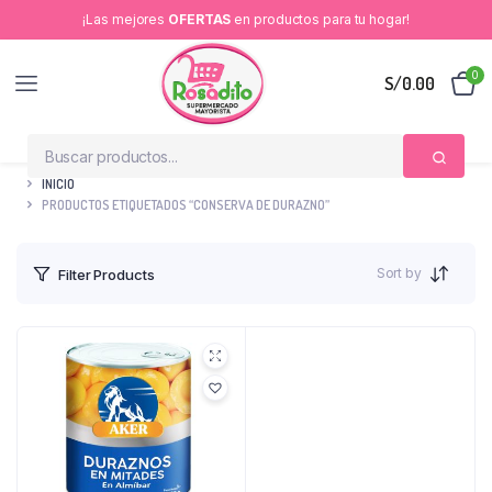
¡Las mejores
OFERTAS
en productos para tu hogar!
0
S/
0.00
INICIO
PRODUCTOS ETIQUETADOS “CONSERVA DE DURAZNO”
Sort by
Filter Products